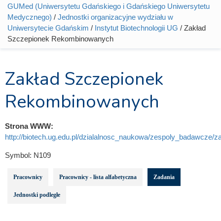
Jesteś tutaj
GUMed (Uniwersytetu Gdańskiego i Gdańskiego Uniwersytetu
Medycznego)
/
Jednostki organizacyjne wydziału w
Uniwersytecie Gdańskim
/
Instytut Biotechnologii UG
/ Zakład
Szczepionek Rekombinowanych
Zakład Szczepionek
Rekombinowanych
Strona WWW:
http://biotech.ug.edu.pl/dzialalnosc_naukowa/zespoly_badawcze/za
Symbol:
N109
Pracownicy
Pracownicy - lista alfabetyczna
Zadania
Jednostki podległe