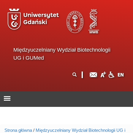
Przejdź do treści
Międzyuczelniany Wydział Biotechnologii
UG i GUMed
Formularz
Szukaj
wyszukiwania
Strona główna
/
Międzyuczelniany Wydział Biotechnologii UG i