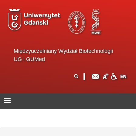
Przejdź do treści
Międzyuczelniany Wydział Biotechnologii
UG i GUMed
Formularz
Szukaj
wyszukiwania