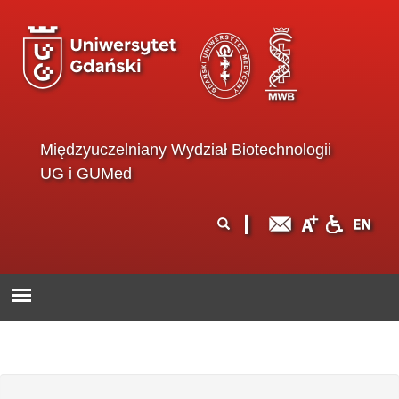
Przejdź do treści
Międzyuczelniany Wydział Biotechnologii
UG i GUMed
Formularz
Szukaj
wyszukiwania