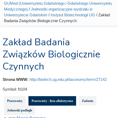
Jesteś tutaj
GUMed (Uniwersytetu Gdańskiego i Gdańskiego Uniwersytetu
Medycznego)
/
Jednostki organizacyjne wydziału w
Uniwersytecie Gdańskim
/
Instytut Biotechnologii UG
/ Zakład
Badania Związków Biologicznie Czynnych
Zakład Badania
Związków Biologicznie
Czynnych
Strona WWW:
http://biotech.ug.edu.pl/taxonomy/term/27142
Symbol:
N104
Pracownicy
Pracownicy - lista alfabetyczna
Zadania
Jednostki podległe
mgr Marcin Borowicz