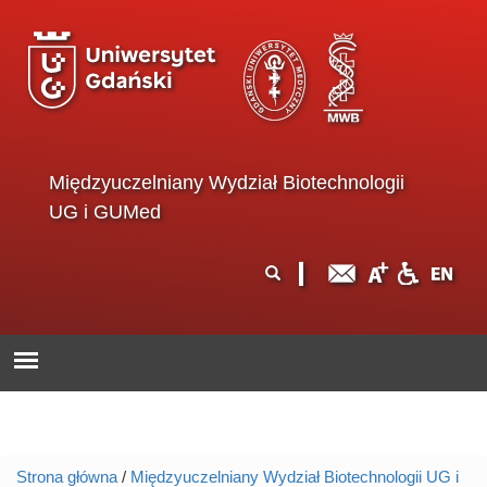
Przejdź do treści
Międzyuczelniany Wydział Biotechnologii
UG i GUMed
Formularz
Szukaj
wyszukiwania
Strona główna
/
Międzyuczelniany Wydział Biotechnologii UG i