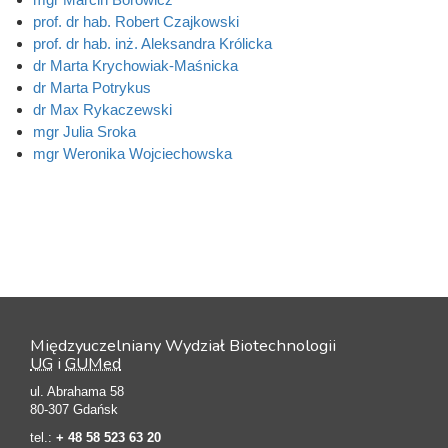
prof. dr hab. Robert Czajkowski
prof. dr hab. inż. Aleksandra Królicka
dr Marta Krychowiak-Maśnicka
dr Marta Potrykus
dr Max Rykaczewski
mgr Julia Sroka
mgr Weronika Wojciechowska
Międzyuczelniany Wydział Biotechnologii
UG
i
GUMed
ul. Abrahama 58
80-307 Gdańsk
tel.:
+ 48 58 523 63 20