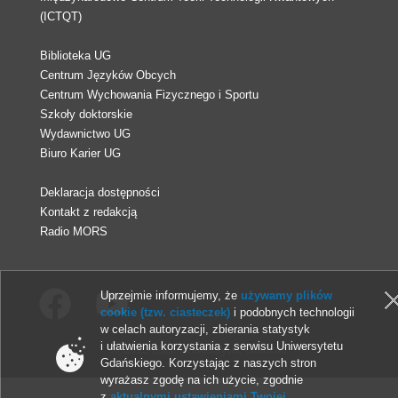
(ICTQT)
Biblioteka UG
Centrum Języków Obcych
Centrum Wychowania Fizycznego i Sportu
Szkoły doktorskie
Wydawnictwo UG
Biuro Karier UG
Deklaracja dostępności
Kontakt z redakcją
Radio MORS
Uprzejmie informujemy, że
używamy plików
cookie (tzw. ciasteczek)
i podobnych technologii
w celach autoryzacji, zbierania statystyk
i ułatwienia korzystania z serwisu Uniwersytetu
© 2013-2026 Uniwersytet Gdański
Gdańskiego. Korzystając z naszych stron
wyrażasz zgodę na ich użycie, zgodnie
z
aktualnymi ustawieniami Twojej