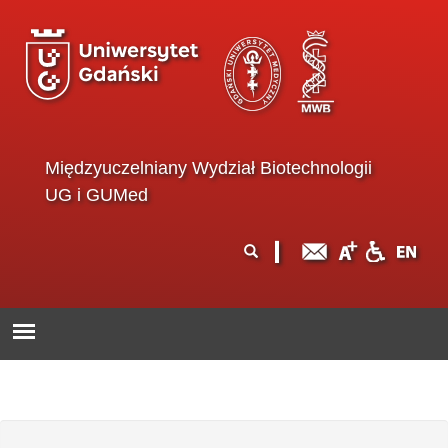
Przejdź do treści
Międzyuczelniany Wydział Biotechnologii
UG i GUMed
Formularz
Szukaj
wyszukiwania