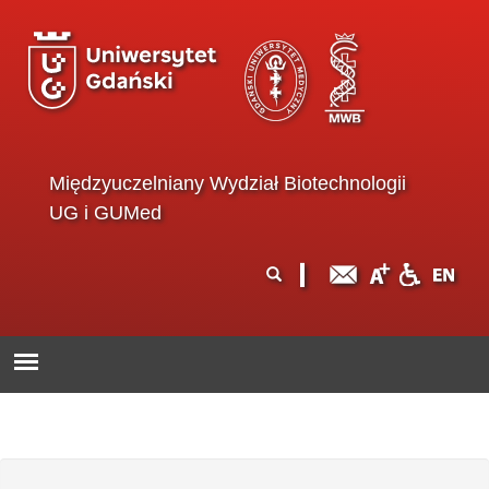
Przejdź do treści
Międzyuczelniany Wydział Biotechnologii
UG i GUMed
Formularz
Szukaj
wyszukiwania