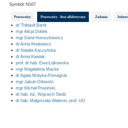
Symbol:
N107
Pracownicy
Pracownicy - lista alfabetyczna
Zadania
Jednost
dr Thibault Barrit
mgr Alicja Dobek
mgr Daria Horoszkiewicz
dr Anna Ihnatowicz
dr Natalia Kaczyńska
dr Anna Kawiak
prof. dr hab. Ewa Łojkowska
mgr Magdalena Macke
dr Agata Motyka-Pomagruk
mgr Jakub Orłowski
mgr Michał Prusiński
dr hab. inż. Wojciech Śledź
dr hab. Małgorzata Waleron, prof. UG