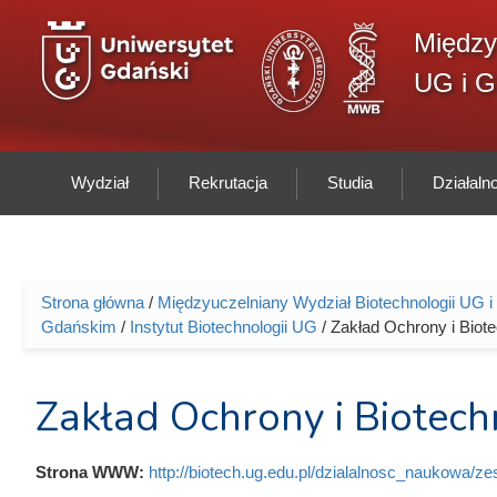
Przejdź do treści
Między
UG i 
Wydział
Rekrutacja
Studia
Działal
Strona główna
/
Międzyuczelniany Wydział Biotechnologii UG
Jesteś tutaj
Gdańskim
/
Instytut Biotechnologii UG
/ Zakład Ochrony i Biote
Zakład Ochrony i Biotech
Strona WWW:
http://biotech.ug.edu.pl/dzialalnosc_naukowa/