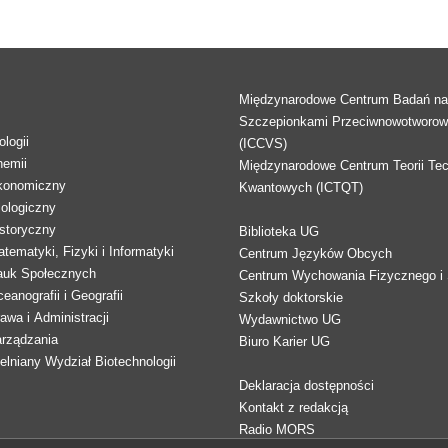
Międzynarodowe Centrum Badań n
Szczepionkami Przeciwnowotworo
logii
(ICCVS)
hemii
Międzynarodowe Centrum Teorii Tec
konomiczny
Kwantowych (ICTQT)
lologiczny
storyczny
Biblioteka UG
tematyki, Fizyki i Informatyki
Centrum Języków Obcych
auk Społecznych
Centrum Wychowania Fizycznego i 
eanografii i Geografii
Szkoły doktorskie
awa i Administracji
Wydawnictwo UG
arządzania
Biuro Karier UG
lniany Wydział Biotechnologii
Deklaracja dostępności
Kontakt z redakcją
Radio MORS