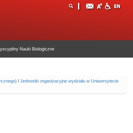
ormularz
ukaj
yszukiwania
scypliny Nauki Biologiczne
ycznego)
/
Jednostki organizacyjne wydziału w Uniwersytecie