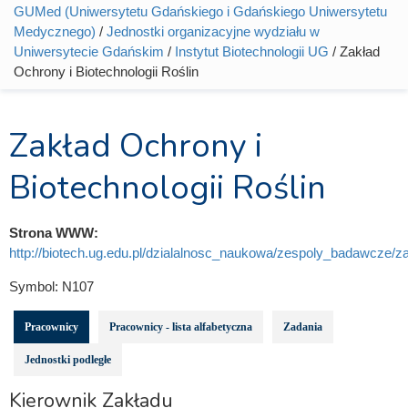
Jesteś tutaj
GUMed (Uniwersytetu Gdańskiego i Gdańskiego Uniwersytetu
Medycznego)
/
Jednostki organizacyjne wydziału w
Uniwersytecie Gdańskim
/
Instytut Biotechnologii UG
/ Zakład
Ochrony i Biotechnologii Roślin
Zakład Ochrony i
Biotechnologii Roślin
Strona WWW:
http://biotech.ug.edu.pl/dzialalnosc_naukowa/zespoly_badawcze/z
Symbol:
N107
Pracownicy
Pracownicy - lista alfabetyczna
Zadania
Jednostki podległe
Kierownik Zakładu