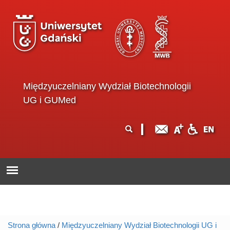
Przejdź do treści
Międzyuczelniany Wydział Biotechnologii
UG i GUMed
Formularz
Szukaj
wyszukiwania
Strona główna
/
Międzyuczelniany Wydział Biotechnologii UG i