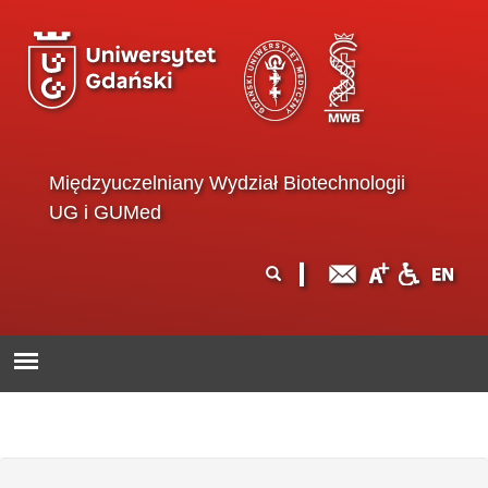
Przejdź do treści
Międzyuczelniany Wydział Biotechnologii
UG i GUMed
Formularz
Szukaj
wyszukiwania