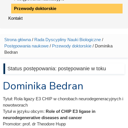
Przewody doktorskie
Kontakt
Strona główna
/
Rada Dyscypliny Nauki Biologiczne
/
Jesteś tutaj
Postępowania naukowe
/
Przewody doktorskie
/ Dominika
Bedran
Status postępowania:
postępowanie w toku
Dominika Bedran
Tytuł:
Rola ligazy E3 CHIP w chorobach neurodegeneracyjnych i
nowotworach
Tytuł w języku obcym:
Role of CHIP E3 ligase in
neurodegenerative diseases and cancer
Promotor:
prof. dr Theodore Hupp