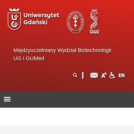
Przejdź do treści
Międzyuczelniany Wydział Biotechnologii
UG i GUMed
Formularz
Szukaj
wyszukiwania