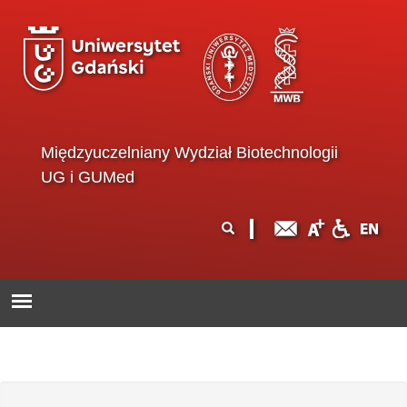
Przejdź do treści
Międzyuczelniany Wydział Biotechnologii
UG i GUMed
Formularz
Szukaj
wyszukiwania