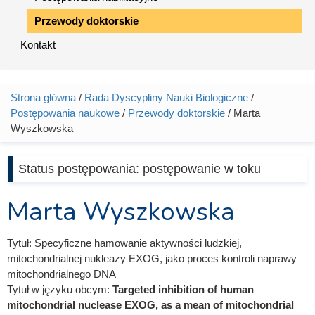
Przewody doktorskie
Kontakt
Strona główna
/
Rada Dyscypliny Nauki Biologiczne
/
Jesteś tutaj
Postępowania naukowe
/
Przewody doktorskie
/ Marta
Wyszkowska
Status postępowania:
postępowanie w toku
Marta Wyszkowska
Tytuł:
Specyficzne hamowanie aktywności ludzkiej,
mitochondrialnej nukleazy EXOG, jako proces kontroli naprawy
mitochondrialnego DNA
Tytuł w języku obcym:
Targeted inhibition of human
mitochondrial nuclease EXOG, as a mean of mitochondrial