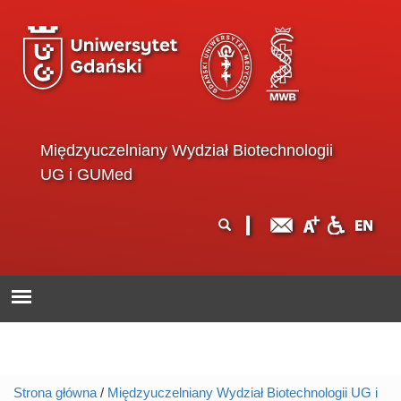
Przejdź do treści
Międzyuczelniany Wydział Biotechnologii
UG i GUMed
Formularz
Szukaj
wyszukiwania
Strona główna
/
Międzyuczelniany Wydział Biotechnologii UG i