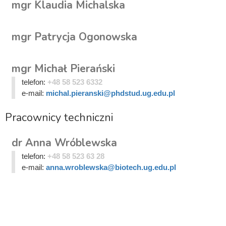
mgr Klaudia Michalska
mgr Patrycja Ogonowska
mgr Michał Pierański
telefon:
+48 58 523 6332
e-mail:
michal.pieranski@phdstud.ug.edu.pl
Pracownicy techniczni
dr Anna Wróblewska
telefon:
+48 58 523 63 28
e-mail:
anna.wroblewska@biotech.ug.edu.pl