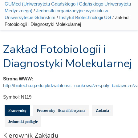
Jesteś tutaj
GUMed (Uniwersytetu Gdańskiego i Gdańskiego Uniwersytetu
Medycznego)
/
Jednostki organizacyjne wydziału w
Uniwersytecie Gdańskim
/
Instytut Biotechnologii UG
/ Zakład
Fotobiologii i Diagnostyki Molekularnej
Zakład Fotobiologii i
Diagnostyki Molekularnej
Strona WWW:
http://biotech.ug.edu.pl/dzialalnosc_naukowa/zespoly_badawcze/za
Symbol:
N119
Pracownicy
Pracownicy - lista alfabetyczna
Zadania
Jednostki podległe
Kierownik Zakładu