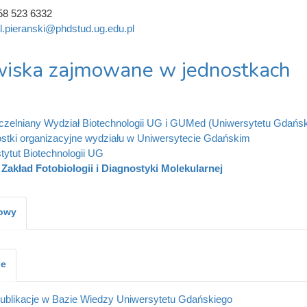
58 523 6332
l.pieranski@phdstud.ug.edu.pl
iska zajmowane w jednostkach
zelniany Wydział Biotechnologii UG i GUMed (Uniwersytetu Gdańs
stki organizacyjne wydziału w Uniwersytecie Gdańskim
stytut Biotechnologii UG
Zakład Fotobiologii i Diagnostyki Molekularnej
kowy
je
ublikacje w Bazie Wiedzy Uniwersytetu Gdańskiego