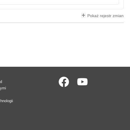
Pokaż rejestr zmian
ad
wymi
hnologii