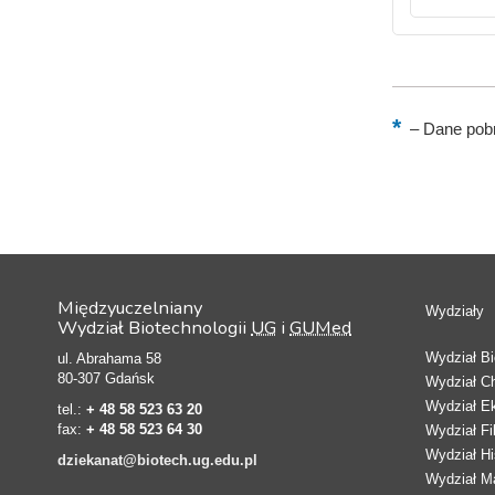
–
Dane pobr
Międzyuczelniany
Wydziały
Wydział Biotechnologii
UG
i
GUMed
Wydział Bio
ul. Abrahama 58
80-307 Gdańsk
Wydział C
Wydział E
tel.:
+ 48 58 523 63 20
fax:
+ 48 58 523 64 30
Wydział Fi
Wydział Hi
dziekanat@biotech.ug.edu.pl
Wydział Ma