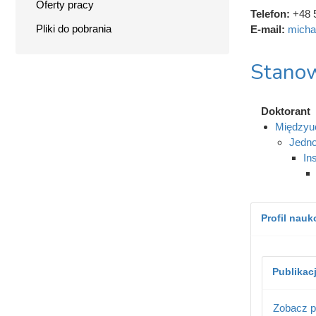
Oferty pracy
Telefon:
+48 
Pliki do pobrania
E-mail:
micha
Stanow
Doktorant
Międzyuc
Jedno
In
Profil nau
Publikac
Zobacz p