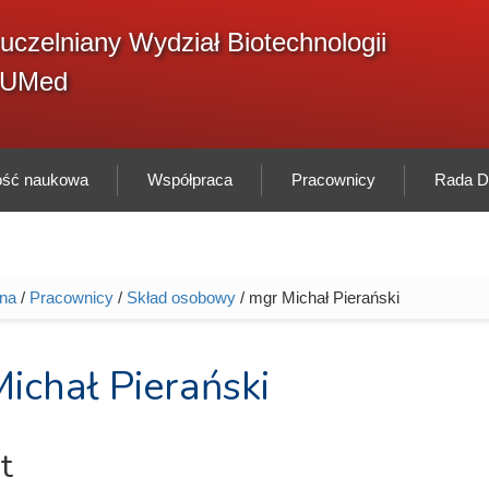
F
uczelniany Wydział Biotechnologii
Sz
w
GUMed
ność naukowa
Współpraca
Pracownicy
Rada Dy
wna
/
Pracownicy
/
Skład osobowy
/ mgr Michał Pierański
tutaj
ichał Pierański
t