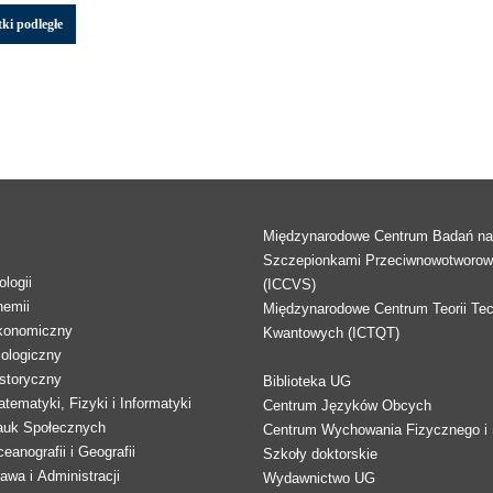
ki podległe
Międzynarodowe Centrum Badań n
Szczepionkami Przeciwnowotworo
logii
(ICCVS)
hemii
Międzynarodowe Centrum Teorii Tec
konomiczny
Kwantowych (ICTQT)
lologiczny
storyczny
Biblioteka UG
tematyki, Fizyki i Informatyki
Centrum Języków Obcych
auk Społecznych
Centrum Wychowania Fizycznego i 
eanografii i Geografii
Szkoły doktorskie
awa i Administracji
Wydawnictwo UG