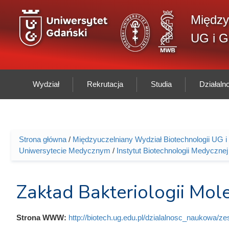
Przejdź do treści
Między
UG i 
Wydział
Rekrutacja
Studia
Działal
Strona główna
/
Międzyuczelniany Wydział Biotechnologii UG
Jesteś tutaj
Uniwersytecie Medycznym
/
Instytut Biotechnologii Medyczne
Zakład Bakteriologii Mol
Strona WWW:
http://biotech.ug.edu.pl/dzialalnosc_naukowa/z