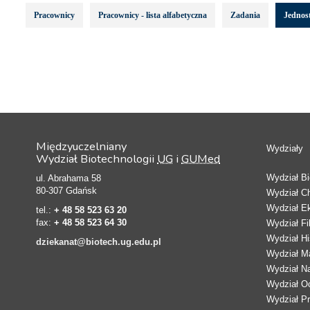
Pracownicy
Pracownicy - lista alfabetyczna
Zadania
Jednost
Międzyuczelniany
Wydziały
Wydział Biotechnologii
UG
i
GUMed
Wydział Bio
ul. Abrahama 58
80-307 Gdańsk
Wydział C
Wydział E
tel.:
+ 48 58 523 63 20
fax:
+ 48 58 523 64 30
Wydział Fi
Wydział Hi
dziekanat@biotech.ug.edu.pl
Wydział Ma
Wydział N
Wydział Oc
Wydział Pr