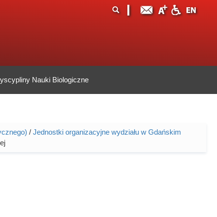
ormularz
ukaj
yszukiwania
scypliny Nauki Biologiczne
ycznego)
/
Jednostki organizacyjne wydziału w Gdańskim
ej