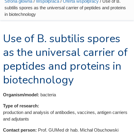
Strona główna
/
Współpraca
/
Oferta współpracy
/ Use of B.
Jesteś tutaj
subtilis spores as the universal carrier of peptides and proteins
in biotechnology
Use of B. subtilis spores
as the universal carrier of
peptides and proteins in
biotechnology
Organism/model:
bacteria
Type of research:
production and analysis of antibodies, vaccines, antigen carriers
and adjutants
Contact person:
Prof. GUMed dr hab. Michał Obuchowski