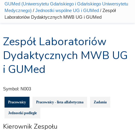
Jesteś tutaj
GUMed (Uniwersytetu Gdańskiego i Gdańskiego Uniwersytetu
Medycznego)
/
Jednostki wspólne UG i GUMed
/ Zespół
Laboratoriów Dydaktycznych MWB UG i GUMed
Zespół Laboratoriów
Dydaktycznych MWB UG
i GUMed
Symbol:
N003
Pracownicy
Pracownicy - lista alfabetyczna
Zadania
Jednostki podległe
Kierownik Zespołu