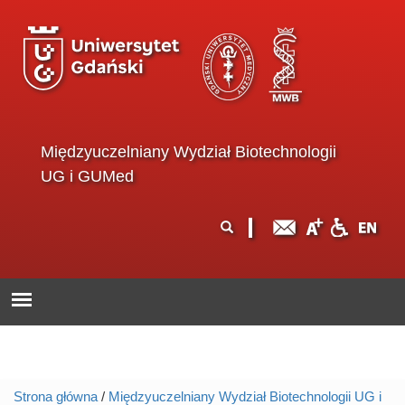
Przejdź do treści
Międzyuczelniany Wydział Biotechnologii
UG i GUMed
Formularz
Szukaj
wyszukiwania
Strona główna
/
Międzyuczelniany Wydział Biotechnologii UG i