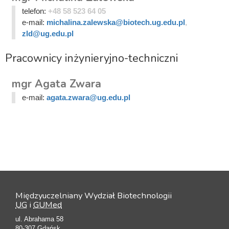
telefon:
+48 58 523 64 05
e-mail:
michalina.zalewska@biotech.ug.edu.pl
,
zld@ug.edu.pl
Pracownicy inżynieryjno-techniczni
mgr Agata Zwara
e-mail:
agata.zwara@ug.edu.pl
Międzyuczelniany Wydział Biotechnologii
UG
i
GUMed
ul. Abrahama 58
80-307 Gdańsk