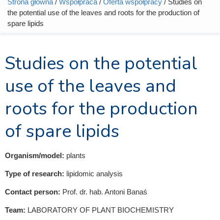
Strona główna
/
Współpraca
/
Oferta współpracy
/ Studies on
Jesteś tutaj
the potential use of the leaves and roots for the production of
spare lipids
Studies on the potential
use of the leaves and
roots for the production
of spare lipids
Organism/model:
plants
Type of research:
lipidomic analysis
Contact person:
Prof. dr. hab. Antoni Banaś
Team:
LABORATORY OF PLANT BIOCHEMISTRY