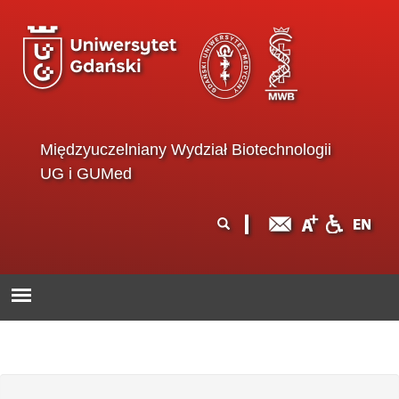
Przejdź do treści
Międzyuczelniany Wydział Biotechnologii
UG i GUMed
Formularz
Szukaj
wyszukiwania