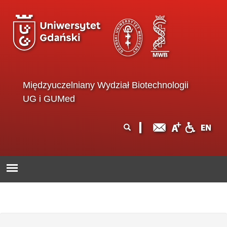
Przejdź do treści
Międzyuczelniany Wydział Biotechnologii
UG i GUMed
Formularz
Szukaj
wyszukiwania