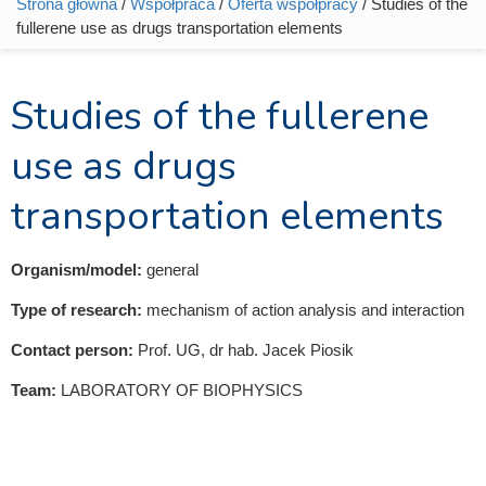
Strona główna
/
Współpraca
/
Oferta współpracy
/ Studies of the
Jesteś tutaj
fullerene use as drugs transportation elements
Studies of the fullerene
use as drugs
transportation elements
Organism/model:
general
Type of research:
mechanism of action analysis and interaction
Contact person:
Prof. UG, dr hab. Jacek Piosik
Team:
LABORATORY OF BIOPHYSICS