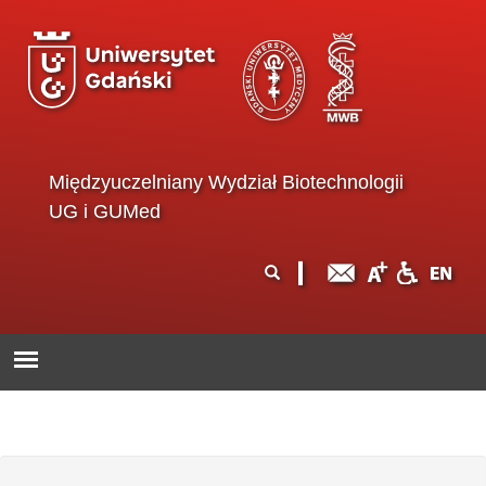
Przejdź do treści
Międzyuczelniany Wydział Biotechnologii
UG i GUMed
Formularz
Szukaj
wyszukiwania