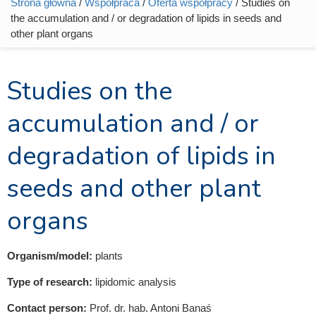
Strona główna
/
Współpraca
/
Oferta współpracy
/ Studies on
Jesteś tutaj
the accumulation and / or degradation of lipids in seeds and
other plant organs
Studies on the
accumulation and / or
degradation of lipids in
seeds and other plant
organs
Organism/model:
plants
Type of research:
lipidomic analysis
Contact person:
Prof. dr. hab. Antoni Banaś