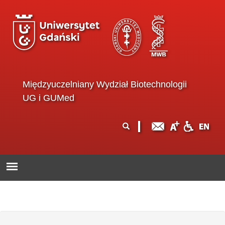
Przejdź do treści
Międzyuczelniany Wydział Biotechnologii
UG i GUMed
Formularz
Szukaj
wyszukiwania