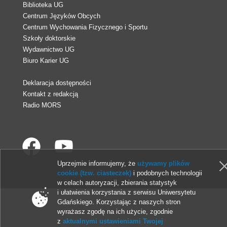
Biblioteka UG
Centrum Języków Obcych
Centrum Wychowania Fizycznego i Sportu
Szkoły doktorskie
Wydawnictwo UG
Biuro Karier UG
Deklaracja dostępności
Kontakt z redakcją
Radio MORS
Uprzejmie informujemy, że
używamy plików
© 2013-2026 Uniwersytet Gdański
cookie (tzw. ciasteczek)
i podobnych technologii
w celach autoryzacji, zbierania statystyk
i ułatwienia korzystania z serwisu Uniwersytetu
Gdańskiego. Korzystając z naszych stron
wyrażasz zgodę na ich użycie, zgodnie
z
aktualnymi ustawieniami Twojej