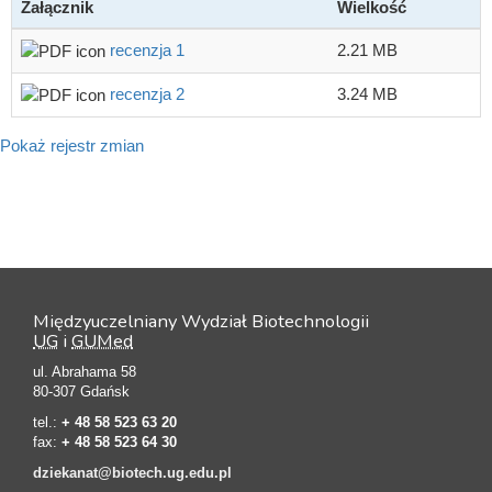
Załącznik
Wielkość
recenzja 1
2.21 MB
recenzja 2
3.24 MB
Pokaż rejestr zmian
Międzyuczelniany Wydział Biotechnologii
UG
i
GUMed
ul. Abrahama 58
80-307 Gdańsk
tel.:
+ 48 58 523 63 20
fax:
+ 48 58 523 64 30
dziekanat@biotech.ug.edu.pl