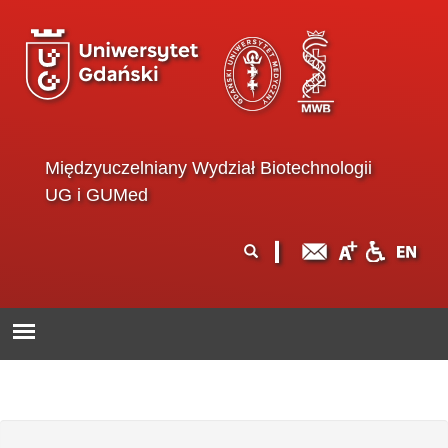
Przejdź do treści
Międzyuczelniany Wydział Biotechnologii
UG i GUMed
Formularz
Szukaj
wyszukiwania