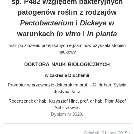
sp. P482 względem bakteryjnych
patogenów roślin z rodzajów
Pectobacterium
i
Dickeya
w
warunkach
in vitro
i
in planta
oraz po złożeniu przepisanych egzaminów uzyskała stopień
naukowy
doktora nauk biologicznych
w zakresie Biochemii
Promotor w przewodzie doktorskim: prof. UG, dr hab. Sylwia
Justyna Jafra
Recenzenci: dr hab. Krzysztof Hinc, prof. dr hab. Piotr Józef
Sobiczewski
Dyplom nr 3929.
Gdańsk, 01 lipca 2015 r.