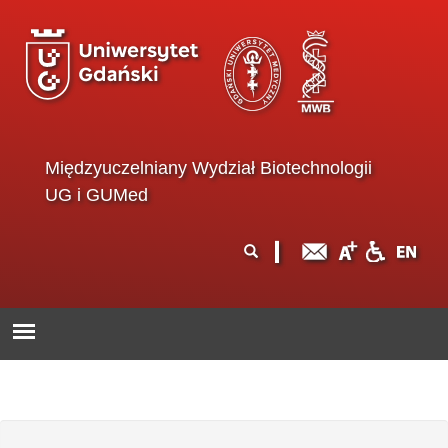
Przejdź do treści
Międzyuczelniany Wydział Biotechnologii
UG i GUMed
Formularz
Szukaj
wyszukiwania