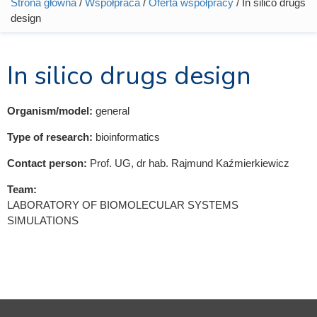
Strona główna
/
Współpraca
/
Oferta współpracy
/ In silico drugs
Jesteś tutaj
design
In silico drugs design
Organism/model:
general
Type of research:
bioinformatics
Contact person:
Prof. UG, dr hab. Rajmund Kaźmierkiewicz
Team:
LABORATORY OF BIOMOLECULAR SYSTEMS
SIMULATIONS