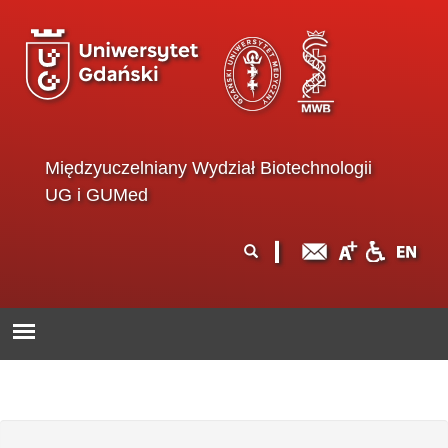
Przejdź do treści
Międzyuczelniany Wydział Biotechnologii
UG i GUMed
Formularz
Szukaj
wyszukiwania