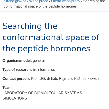
Strona główna
/
Współpraca
/
Oferta współpracy
/ Searching the
Jesteś tutaj
conformational space of the peptide hormones
Searching the
conformational space of
the peptide hormones
Organism/model:
general
Type of research:
bioinformatics
Contact person:
Prof. UG, dr hab. Rajmund Kaźmierkiewicz
Team:
LABORATORY OF BIOMOLECULAR SYSTEMS
SIMULATIONS