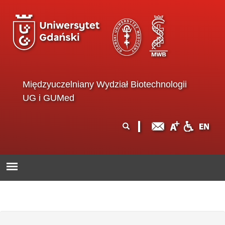
Przejdź do treści
Międzyuczelniany Wydział Biotechnologii
UG i GUMed
Formularz
Szukaj
wyszukiwania