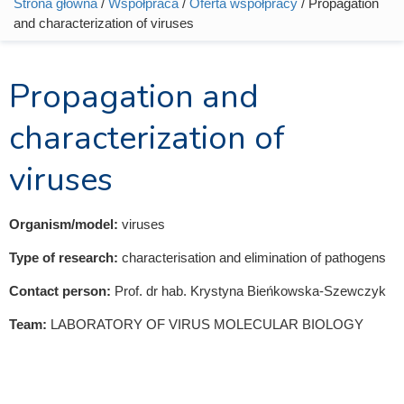
Strona główna
/
Współpraca
/
Oferta współpracy
/ Propagation
Jesteś tutaj
and characterization of viruses
Propagation and
characterization of
viruses
Organism/model:
viruses
Type of research:
characterisation and elimination of pathogens
Contact person:
Prof. dr hab. Krystyna Bieńkowska-Szewczyk
Team:
LABORATORY OF VIRUS MOLECULAR BIOLOGY