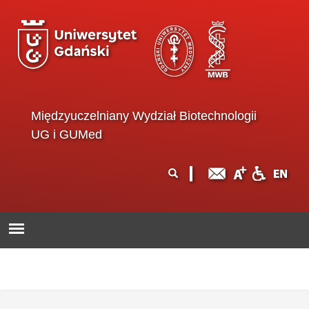
Przejdź do treści
Międzyuczelniany Wydział Biotechnologii
UG i GUMed
Formularz
Szukaj
wyszukiwania