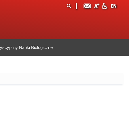
ormularz
ukaj
yszukiwania
scypliny Nauki Biologiczne