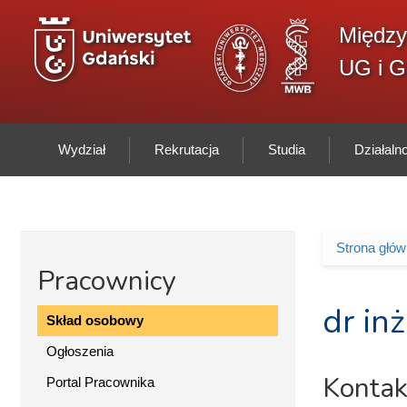
Przejdź do treści
Między
UG i 
Wydział
Rekrutacja
Studia
Działal
Strona głó
Jesteś 
Pracownicy
dr in
Skład osobowy
Ogłoszenia
Kontak
Portal Pracownika