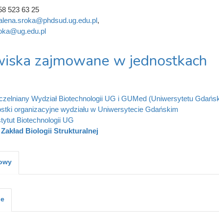
58 523 63 25
lena.sroka@phdsud.ug.edu.pl
,
oka@ug.edu.pl
iska zajmowane w jednostkach
zelniany Wydział Biotechnologii UG i GUMed (Uniwersytetu Gdańs
stki organizacyjne wydziału w Uniwersytecie Gdańskim
stytut Biotechnologii UG
Zakład Biologii Strukturalnej
kowy
je