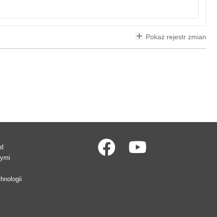
Pokaż rejestr zmian
ad
wymi
hnologii