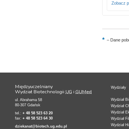
Zobacz p
–
Dane pobr
Międzyuczelniany
Wydziały
Wydział Biotechnologii
UG
i
GUMed
Wydział Bio
ul. Abrahama 58
80-307 Gdańsk
Wydział C
Wydział E
tel.:
+ 48 58 523 63 20
fax:
+ 48 58 523 64 30
Wydział Fi
Wydział Hi
dziekanat@biotech.ug.edu.pl