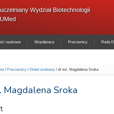
F
uczelniany Wydział Biotechnologii
Sz
w
GUMed
ność naukowa
Współpraca
Pracownicy
Rada Dy
wna
/
Pracownicy
/
Skład osobowy
/ dr inż. Magdalena Sroka
tutaj
ż. Magdalena Sroka
t