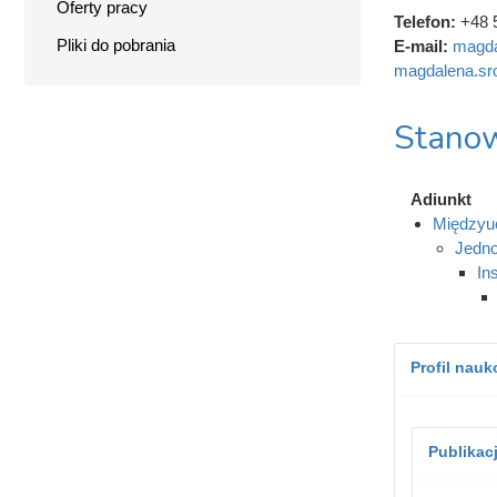
Oferty pracy
Telefon:
+48 
Pliki do pobrania
E-mail:
magda
magdalena.sr
Stanow
Adiunkt
Międzyuc
Jedno
In
Profil nau
Publikac