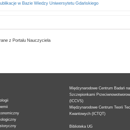
ublikacje w Bazie Wiedzy Uniwersytetu Gdańskiego
ane z Portalu Nauczyciela
Międzynarodowe Centrum Badań n
Szczepionkami Przeciwnowotworo
logii
(ICCVS)
hemii
Międzynarodowe Centrum Teorii Tec
konomiczny
Kwantowych (ICTQT)
lologiczny
storyczny
Biblioteka UG