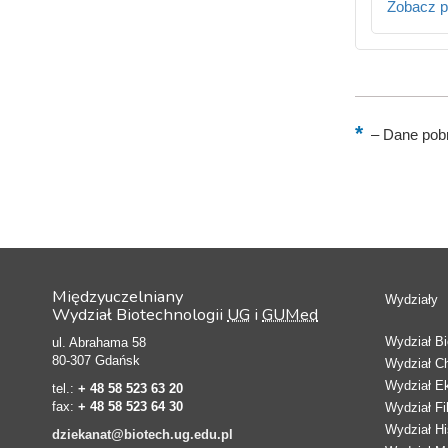
Zobacz p
–
Dane pobr
Międzyuczelniany
Wydziały
Wydział Biotechnologii
UG
i
GUMed
Wydział Bio
ul. Abrahama 58
80-307 Gdańsk
Wydział C
Wydział E
tel.:
+ 48 58 523 63 20
fax:
+ 48 58 523 64 30
Wydział Fi
Wydział Hi
dziekanat@biotech.ug.edu.pl