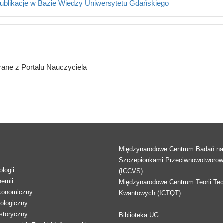
ublikacje w Bazie Wiedzy Uniwersytetu Gdańskiego
ane z Portalu Nauczyciela
Międzynarodowe Centrum Badań n
Szczepionkami Przeciwnowotworo
logii
(ICCVS)
hemii
Międzynarodowe Centrum Teorii Tec
konomiczny
Kwantowych (ICTQT)
lologiczny
storyczny
Biblioteka UG