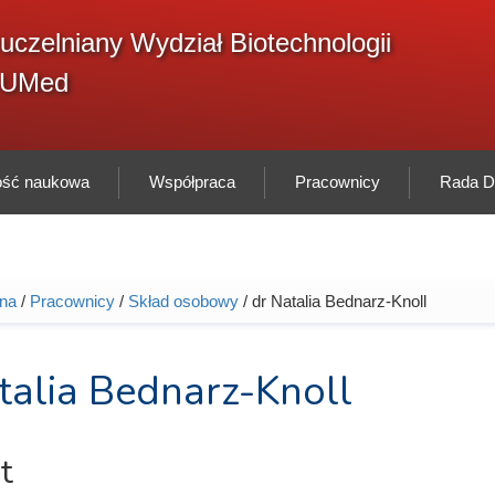
F
uczelniany Wydział Biotechnologii
Sz
w
GUMed
ność naukowa
Współpraca
Pracownicy
Rada Dy
wna
/
Pracownicy
/
Skład osobowy
/ dr Natalia Bednarz-Knoll
tutaj
talia Bednarz-Knoll
t