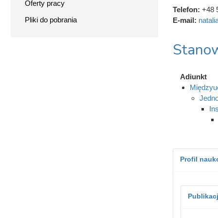
Oferty pracy
Telefon:
+48 
Pliki do pobrania
E-mail:
natal
Stanow
Adiunkt
Międzyuc
Jedno
In
Profil nau
Publikac