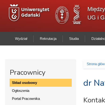
Przejdź do treści
Między
UG i 
Wydział
Rekrutacja
Studia
Działal
Strona głó
Jesteś 
Pracownicy
dr Na
Skład osobowy
Ogłoszenia
Kontak
Portal Pracownika