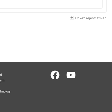
Pokaż rejestr zmian
ad
wymi
hnologii