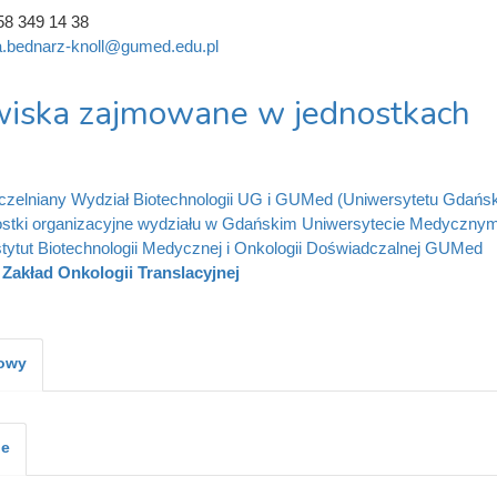
58 349 14 38
ia.bednarz-knoll@gumed.edu.pl
iska zajmowane w jednostkach
zelniany Wydział Biotechnologii UG i GUMed (Uniwersytetu Gdańs
stki organizacyjne wydziału w Gdańskim Uniwersytecie Medyczny
stytut Biotechnologii Medycznej i Onkologii Doświadczalnej GUMed
Zakład Onkologii Translacyjnej
kowy
je