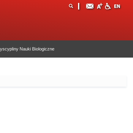
ormularz
ukaj
yszukiwania
scypliny Nauki Biologiczne