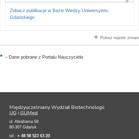
Zobacz publikacje w Bazie Wiedzy Uniwersytetu
Gdańskiego
Pokaż rejestr zmian
–
Dane pobrane z Portalu Nauczyciela
Międzyuczelniany Wydział Biotechnologii
UG
i
GUMed
ul. Abrahama 58
80-307 Gdańsk
tel.:
+ 48 58 523 63 20