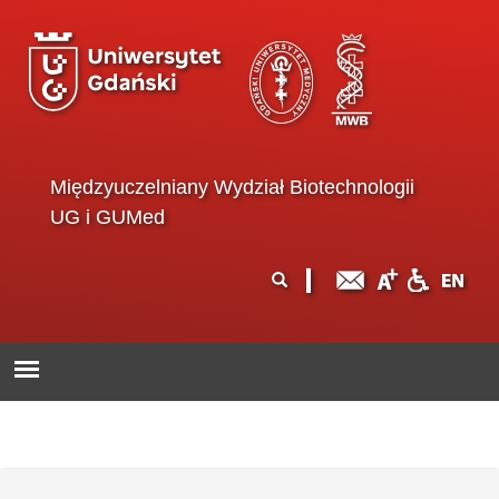
Przejdź do treści
Międzyuczelniany Wydział Biotechnologii
UG i GUMed
Formularz
Szukaj
wyszukiwania