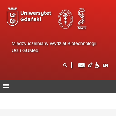
Przejdź do treści
Międzyuczelniany Wydział Biotechnologii
UG i GUMed
Formularz
Szukaj
wyszukiwania