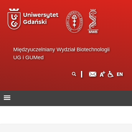
Przejdź do treści
Międzyuczelniany Wydział Biotechnologii
UG i GUMed
Formularz
Szukaj
wyszukiwania