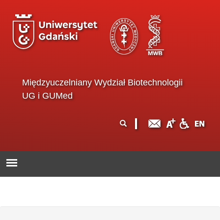
Przejdź do treści
Międzyuczelniany Wydział Biotechnologii
UG i GUMed
Formularz
Szukaj
wyszukiwania