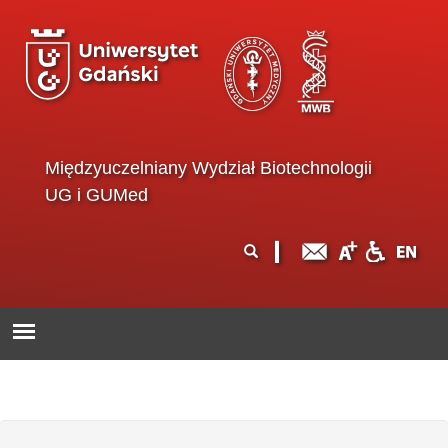
Przejdź do treści
Międzyuczelniany Wydział Biotechnologii
UG i GUMed
Formularz
Szukaj
wyszukiwania