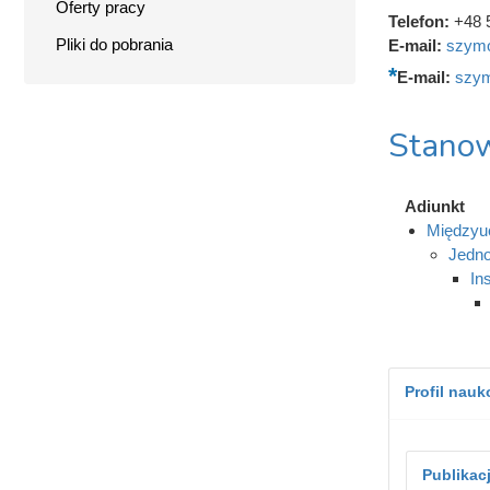
Oferty pracy
Telefon:
+48 
Pliki do pobrania
E-mail:
szymo
E-mail:
szym
Stanow
Adiunkt
Międzyuc
Jedno
In
Profil nau
Publikac