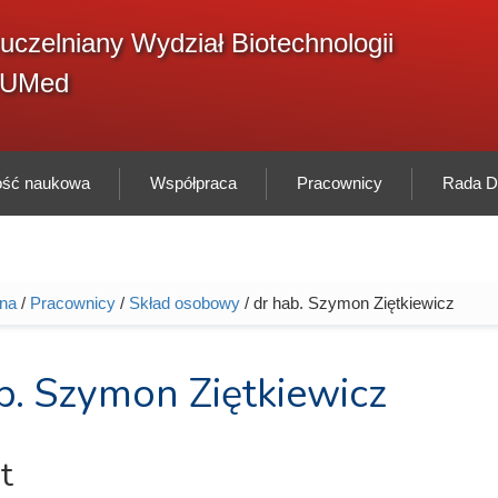
F
uczelniany Wydział Biotechnologii
Sz
w
GUMed
ność naukowa
Współpraca
Pracownicy
Rada Dy
wna
/
Pracownicy
/
Skład osobowy
/ dr hab. Szymon Ziętkiewicz
tutaj
b. Szymon Ziętkiewicz
t