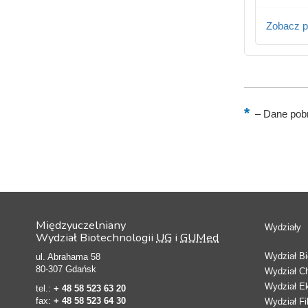
Zobacz p
–
Dane pobr
Międzyuczelniany
Wydziały
Wydział Biotechnologii
UG
i
GUMed
Wydział Bio
ul. Abrahama 58
80-307 Gdańsk
Wydział C
Wydział E
tel.:
+ 48 58 523 63 20
fax:
+ 48 58 523 64 30
Wydział Fi