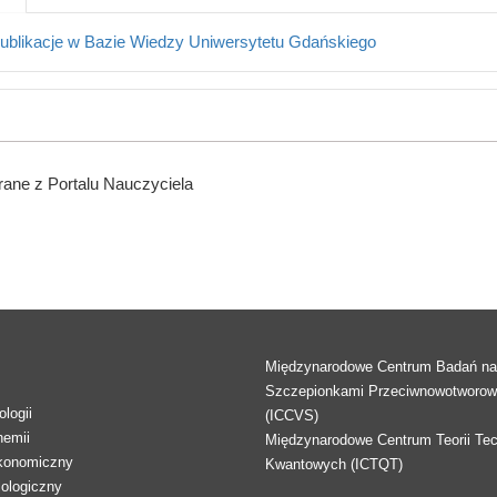
ublikacje w Bazie Wiedzy Uniwersytetu Gdańskiego
ane z Portalu Nauczyciela
Międzynarodowe Centrum Badań n
Szczepionkami Przeciwnowotworo
logii
(ICCVS)
hemii
Międzynarodowe Centrum Teorii Tec
konomiczny
Kwantowych (ICTQT)
lologiczny