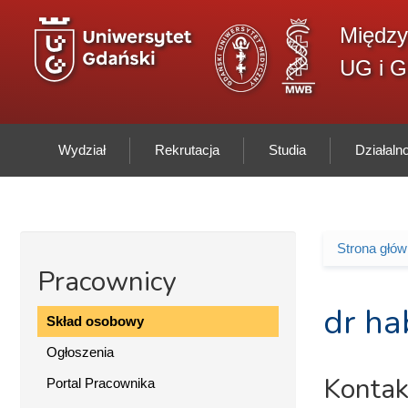
Przejdź do treści
Między
UG i 
Wydział
Rekrutacja
Studia
Działal
Strona głó
Jesteś 
Pracownicy
dr ha
Skład osobowy
Ogłoszenia
Kontak
Portal Pracownika