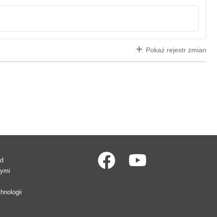
Pokaż rejestr zmian
ad
wymi
hnologii