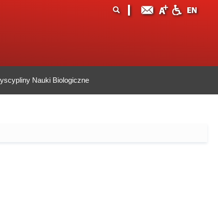
ormularz
ukaj
yszukiwania
scypliny Nauki Biologiczne