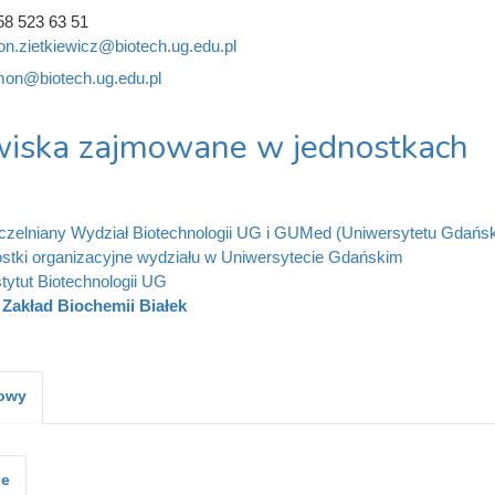
58 523 63 51
n.zietkiewicz@biotech.ug.edu.pl
on@biotech.ug.edu.pl
iska zajmowane w jednostkach
zelniany Wydział Biotechnologii UG i GUMed (Uniwersytetu Gdańs
stki organizacyjne wydziału w Uniwersytecie Gdańskim
stytut Biotechnologii UG
Zakład Biochemii Białek
kowy
je