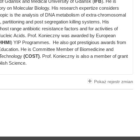
y of Gdansk and Medical University of Gdansk (
IFB
). He is
ory on Molecular Biology. His research expertize considers
 topic is the analysis of DNA metabolism of extra-chromosomal
, partitioning and post segregation killing systems. His
t range antibiotic resistance factors and for activities of
 Nucleic Acids. Prof. Konieczny was awarded by European
HHMI
) YIP Programmes. He also got prestigious awards from
r Education. He is Committee Member of Biomedicine and
 Technology
(COST)
. Prof. Konieczny is also a member of grant
lish Science.
Pokaż rejestr zmian