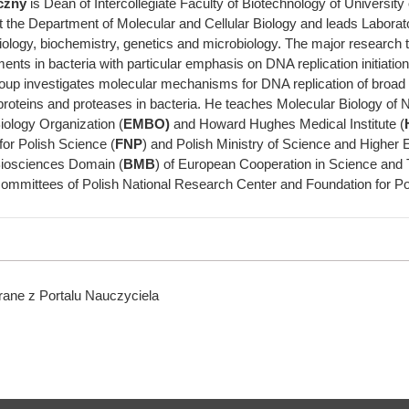
czny
is Dean of Intercollegiate Faculty of Biotechnology of Universit
t the Department of Molecular and Cellular Biology and leads Laborat
iology, biochemistry, genetics and microbiology. The major research
ents in bacteria with particular emphasis on DNA replication initiation
up investigates molecular mechanisms for DNA replication of broad hos
roteins and proteases in bacteria. He teaches Molecular Biology of
iology Organization (
EMBO)
and Howard Hughes Medical Institute (
for Polish Science (
FNP
) and Polish Ministry of Science and Highe
Biosciences Domain (
BMB
) of European Cooperation in Science and
committees of Polish National Research Center and Foundation for Po
ane z Portalu Nauczyciela