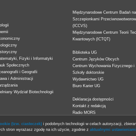
Międzynarodowe Centrum Badań n
Szczepionkami Przeciwnowotworo
logii
(ICCVS)
hemii
Międzynarodowe Centrum Teorii Tec
konomiczny
Kwantowych (ICTQT)
lologiczny
storyczny
Biblioteka UG
tematyki, Fizyki i Informatyki
Centrum Języków Obcych
auk Społecznych
Centrum Wychowania Fizycznego i 
eanografii i Geografii
Szkoły doktorskie
awa i Administracji
Wydawnictwo UG
arządzania
Biuro Karier UG
lniany Wydział Biotechnologii
Deklaracja dostępności
Kontakt z redakcją
Radio MORS
okie (tzw. ciasteczek)
i podobnych technologii w celach autoryzacji, zbieran
ch stron wyrażasz zgodę na ich użycie, zgodnie z
aktualnymi ustawieniami
© 2013-2026 Uniwersytet Gdański