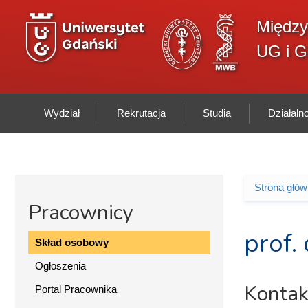
Przejdź do treści
Między
UG i 
Wydział
Rekrutacja
Studia
Działal
Strona głó
Jesteś 
Pracownicy
prof.
Skład osobowy
Ogłoszenia
Kontak
Portal Pracownika