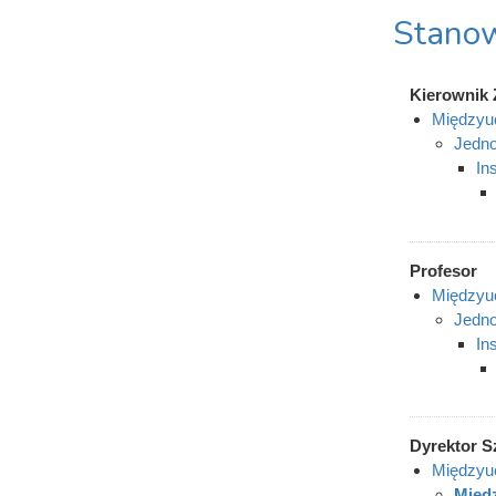
Stanow
Kierownik 
Międzyuc
Jedno
In
Profesor
Międzyuc
Jedno
In
Dyrektor S
Międzyuc
Międz