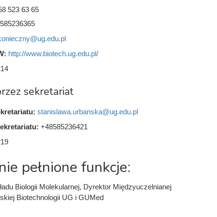
58 523 63 65
585236365
.konieczny@ug.edu.pl
W:
http://www.biotech.ug.edu.pl/
214
rzez sekretariat
kretariatu:
stanislawa.urbanska@ug.edu.pl
ekretariatu:
+48585236421
219
nie pełnione funkcje:
adu Biologii Molekularnej, Dyrektor Międzyuczelnianej
skiej Biotechnologii UG i GUMed