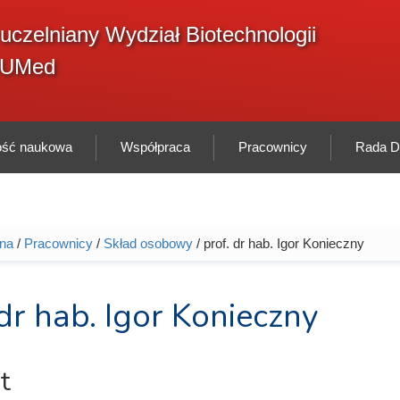
F
uczelniany Wydział Biotechnologii
Sz
w
GUMed
ność naukowa
Współpraca
Pracownicy
Rada Dy
wna
/
Pracownicy
/
Skład osobowy
/ prof. dr hab. Igor Konieczny
tutaj
 dr hab. Igor Konieczny
t