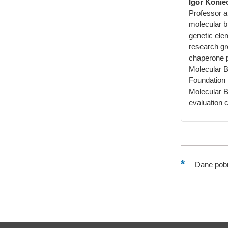
Igor Konie
Professor a
molecular b
genetic elem
research gro
chaperone p
Molecular B
Foundation 
Molecular 
evaluation 
–
Dane pobr