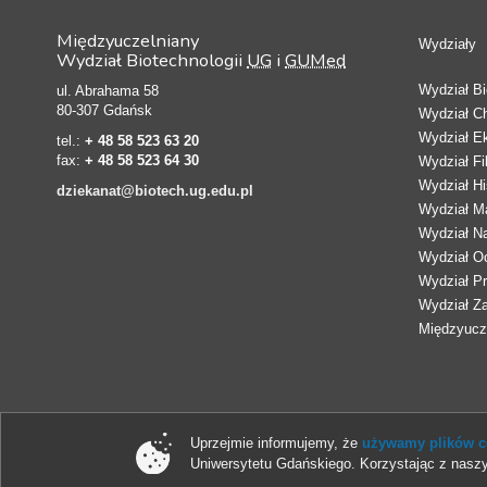
Międzyuczelniany
Wydziały
Wydział Biotechnologii
UG
i
GUMed
Wydział Bio
ul. Abrahama 58
80-307 Gdańsk
Wydział C
Wydział E
tel.:
+ 48 58 523 63 20
fax:
+ 48 58 523 64 30
Wydział Fi
Wydział Hi
dziekanat@biotech.ug.edu.pl
Wydział Ma
Wydział N
Wydział Oc
Wydział Pr
Wydział Z
Międzyucze
Uprzejmie informujemy, że
używamy plików co
Uniwersytetu Gdańskiego. Korzystając z naszy