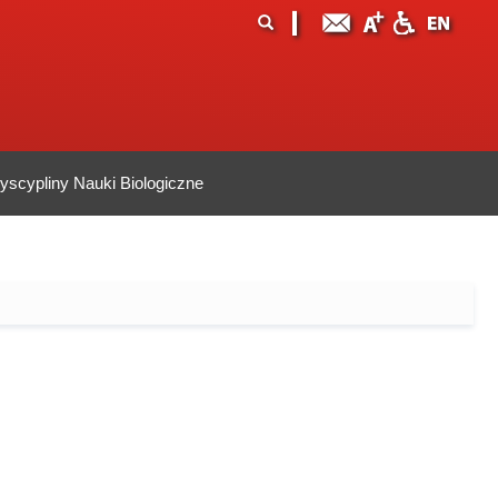
ormularz
ukaj
yszukiwania
scypliny Nauki Biologiczne