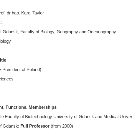
of. dr hab. Karol Taylor
:
of Gdansk, Faculty of Biology, Geography and Oceanography
iology
itle
 President of Poland)
sciences
t, Functions, Memberships
iate Faculty of Biotechnology University of Gdansk and Medical Unive
of Gdansk:
Full Professor
(from 2000)