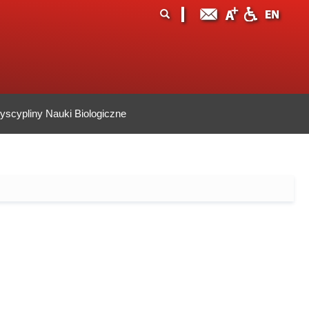
ormularz
ukaj
yszukiwania
scypliny Nauki Biologiczne