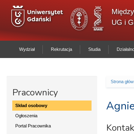
Przejdź do treści
Między
UG i 
Wydział
Rekrutacja
Studia
Działal
Strona głó
Jesteś 
Pracownicy
Agnie
Skład osobowy
Ogłoszenia
Kontak
Portal Pracownika