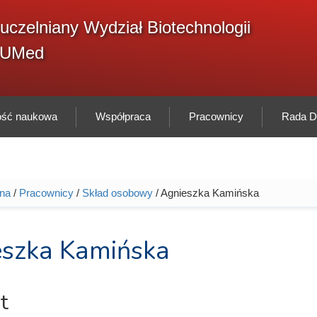
F
uczelniany Wydział Biotechnologii
Sz
w
GUMed
ność naukowa
Współpraca
Pracownicy
Rada Dy
wna
/
Pracownicy
/
Skład osobowy
/ Agnieszka Kamińska
tutaj
szka Kamińska
t