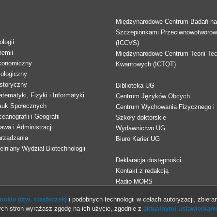
Międzynarodowe Centrum Badań n
Szczepionkami Przeciwnowotworo
logii
(ICCVS)
hemii
Międzynarodowe Centrum Teorii Tec
konomiczny
Kwantowych (ICTQT)
lologiczny
storyczny
Biblioteka UG
tematyki, Fizyki i Informatyki
Centrum Języków Obcych
auk Społecznych
Centrum Wychowania Fizycznego i 
eanografii i Geografii
Szkoły doktorskie
awa i Administracji
Wydawnictwo UG
arządzania
Biuro Karier UG
lniany Wydział Biotechnologii
Deklaracja dostępności
Kontakt z redakcją
Radio MORS
okie (tzw. ciasteczek)
i podobnych technologii w celach autoryzacji, zbieran
ch stron wyrażasz zgodę na ich użycie, zgodnie z
aktualnymi ustawieniami
© 2013-2026 Uniwersytet Gdański