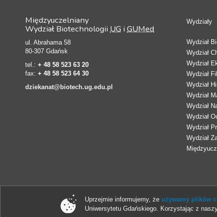
Międzyuczelniany
Wydziały
Wydział Biotechnologii
UG
i
GUMed
Wydział Bio
ul. Abrahama 58
80-307 Gdańsk
Wydział C
Wydział E
tel.:
+ 48 58 523 63 20
fax:
+ 48 58 523 64 30
Wydział Fi
Wydział Hi
dziekanat@biotech.ug.edu.pl
Wydział Ma
Wydział N
Wydział Oc
Wydział Pr
Wydział Z
Międzyucze
Uprzejmie informujemy, że
używamy plików co
Uniwersytetu Gdańskiego. Korzystając z naszy