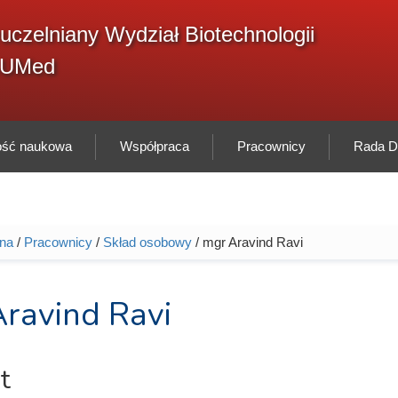
F
uczelniany Wydział Biotechnologii
Sz
w
GUMed
ność naukowa
Współpraca
Pracownicy
Rada Dy
wna
/
Pracownicy
/
Skład osobowy
/ mgr Aravind Ravi
tutaj
ravind Ravi
t