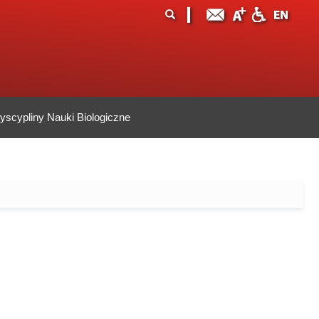
ormularz
ukaj
yszukiwania
scypliny Nauki Biologiczne