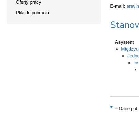
Oferty pracy
E-mail:
aravi
Pliki do pobrania
Stanow
Asystent
Międzyuc
Jedno
In
–
Dane pobr