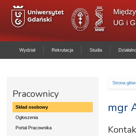
Przejdź do treści
Między
UG i 
Wydział
Rekrutacja
Studia
Działal
Strona głó
Jesteś 
Pracownicy
mgr A
Skład osobowy
Ogłoszenia
Kontak
Portal Pracownika