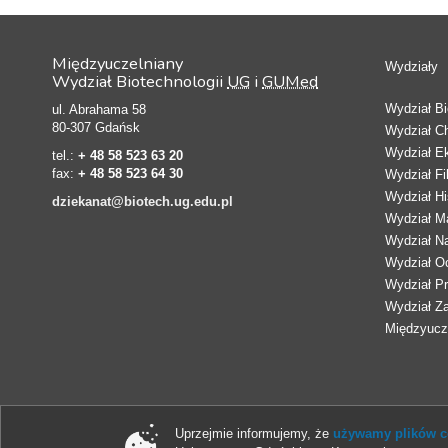
Międzyuczelniany
Wydziały
Wydział Biotechnologii
UG
i
GUMed
Wydział Bio
ul. Abrahama 58
80-307 Gdańsk
Wydział C
Wydział E
tel.:
+ 48 58 523 63 20
fax:
+ 48 58 523 64 30
Wydział Fi
Wydział Hi
dziekanat@biotech.ug.edu.pl
Wydział Ma
Wydział N
Wydział Oc
Wydział Pr
Wydział Z
Międzyucze
Uprzejmie informujemy, że
używamy plików co