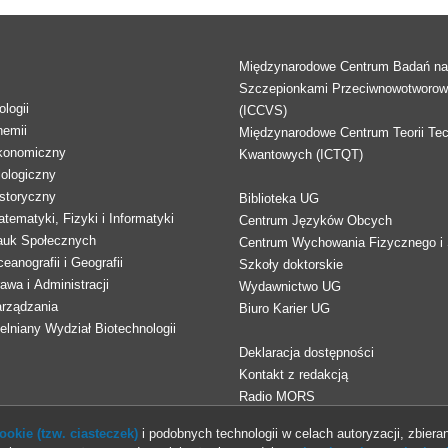
Międzynarodowe Centrum Badań n
Szczepionkami Przeciwnowotworo
logii
(ICCVS)
hemii
Międzynarodowe Centrum Teorii Tec
konomiczny
Kwantowych (ICTQT)
lologiczny
storyczny
Biblioteka UG
tematyki, Fizyki i Informatyki
Centrum Języków Obcych
auk Społecznych
Centrum Wychowania Fizycznego i 
eanografii i Geografii
Szkoły doktorskie
awa i Administracji
Wydawnictwo UG
arządzania
Biuro Karier UG
lniany Wydział Biotechnologii
Deklaracja dostępności
Kontakt z redakcją
Radio MORS
okie (tzw. ciasteczek)
i podobnych technologii w celach autoryzacji, zbieran