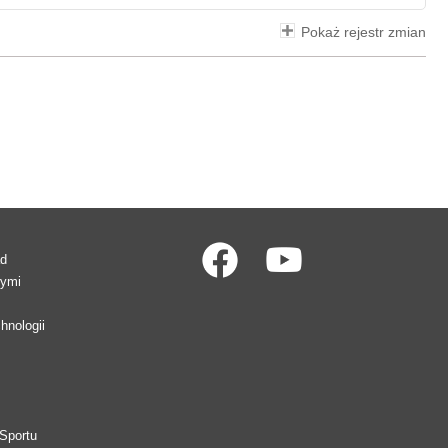
Pokaż rejestr zmian
ad
wymi
hnologii
Sportu