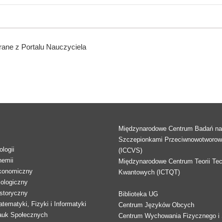
ane z Portalu Nauczyciela
Międzynarodowe Centrum Badań n
Szczepionkami Przeciwnowotworo
logii
(ICCVS)
hemii
Międzynarodowe Centrum Teorii Tec
konomiczny
Kwantowych (ICTQT)
lologiczny
storyczny
Biblioteka UG
tematyki, Fizyki i Informatyki
Centrum Języków Obcych
auk Społecznych
Centrum Wychowania Fizycznego i 