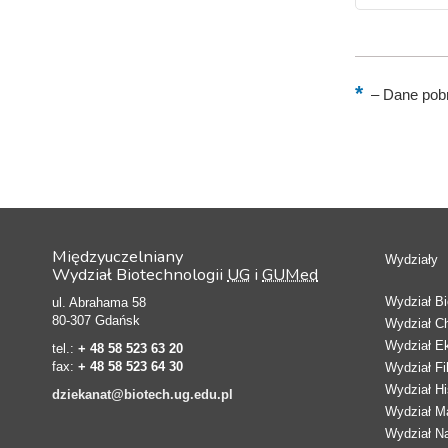
–
Dane pobr
Międzyuczelniany
Wydziały
Wydział Biotechnologii
UG
i
GUMed
Wydział Bio
ul. Abrahama 58
80-307 Gdańsk
Wydział C
Wydział E
tel.:
+ 48 58 523 63 20
fax:
+ 48 58 523 64 30
Wydział Fi
Wydział Hi
dziekanat@biotech.ug.edu.pl
Wydział Ma
Wydział N