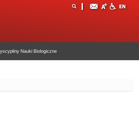
ormularz
ukaj
yszukiwania
scypliny Nauki Biologiczne