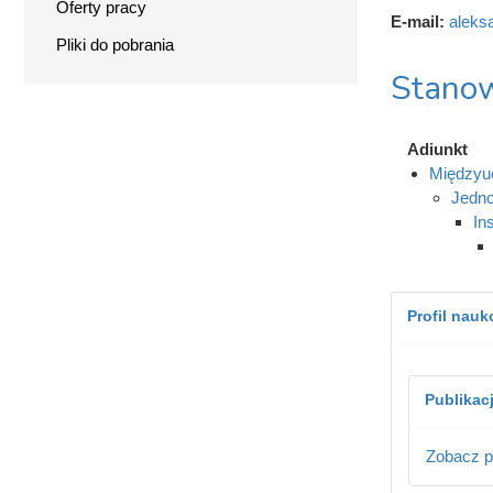
Oferty pracy
E-mail:
aleks
Pliki do pobrania
Stanow
Adiunkt
Międzyuc
Jedno
In
Profil nau
Publikac
Zobacz p