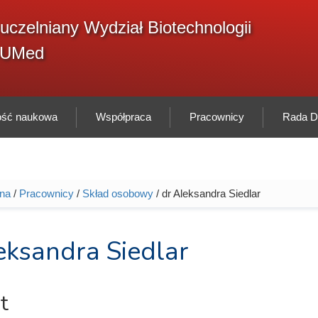
F
uczelniany Wydział Biotechnologii
Sz
w
GUMed
ność naukowa
Współpraca
Pracownicy
Rada Dy
wna
/
Pracownicy
/
Skład osobowy
/ dr Aleksandra Siedlar
tutaj
eksandra Siedlar
t