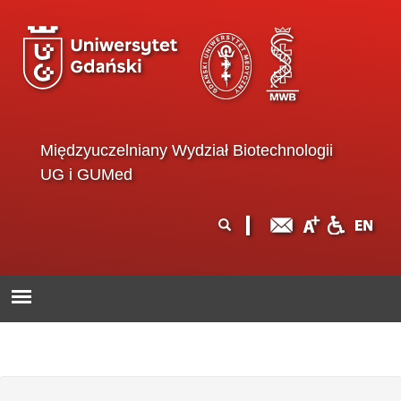
Przejdź do treści
Międzyuczelniany Wydział Biotechnologii
UG i GUMed
Formularz
Szukaj
wyszukiwania