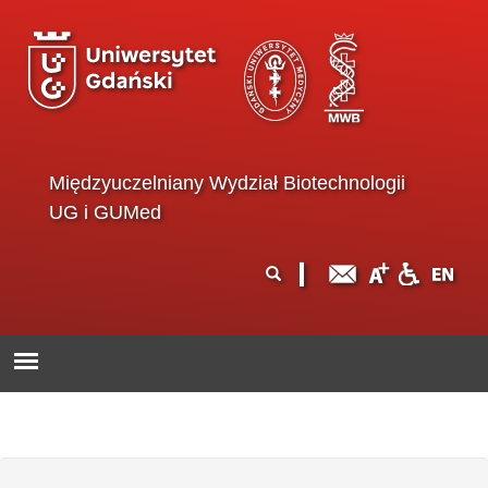
Przejdź do treści
Międzyuczelniany Wydział Biotechnologii
UG i GUMed
Formularz
Szukaj
wyszukiwania