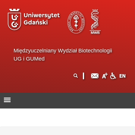
Przejdź do treści
Międzyuczelniany Wydział Biotechnologii
UG i GUMed
Formularz
Szukaj
wyszukiwania