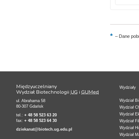
–
Dane pobr
Międzyuczelniany
Wydziały
Wydział Biotechnologii
UG
i
GUMed
Wydział Bio
ul. Abrahama 58
80-307 Gdańsk
Wydział C
Wydział E
tel.:
+ 48 58 523 63 20
fax:
+ 48 58 523 64 30
Wydział Fi
Wydział Hi
dziekanat@biotech.ug.edu.pl
Wydział Ma