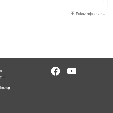
Pokaż rejestr zmian
ad
wymi
hnologii