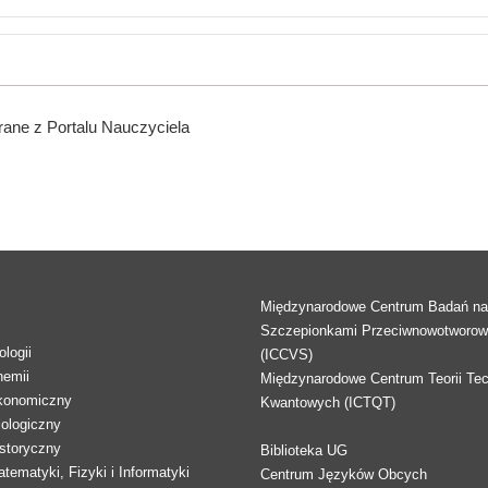
ane z Portalu Nauczyciela
Międzynarodowe Centrum Badań n
Szczepionkami Przeciwnowotworo
logii
(ICCVS)
hemii
Międzynarodowe Centrum Teorii Tec
konomiczny
Kwantowych (ICTQT)
lologiczny
storyczny
Biblioteka UG
tematyki, Fizyki i Informatyki
Centrum Języków Obcych