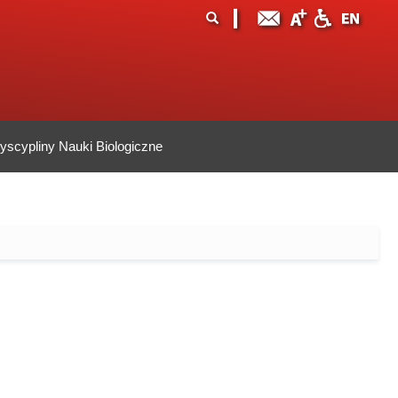
ormularz
ukaj
yszukiwania
scypliny Nauki Biologiczne