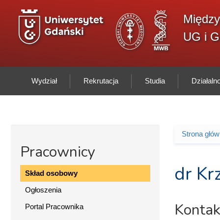
Przejdź do treści
Między
UG i 
Wydział
Rekrutacja
Studia
Działal
Strona głó
Jesteś 
Pracownicy
dr Kr
Skład osobowy
Ogłoszenia
Kontak
Portal Pracownika