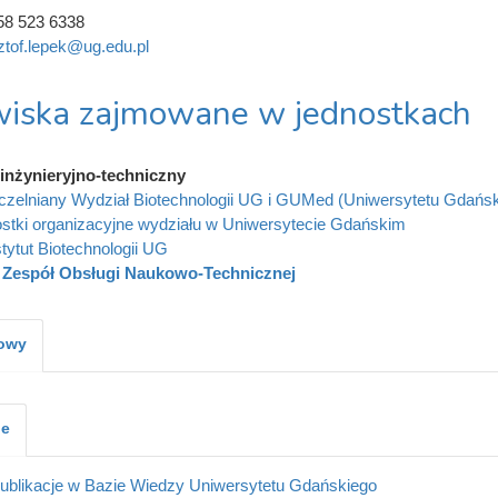
58 523 6338
ztof.lepek@ug.edu.pl
iska zajmowane w jednostkach
inżynieryjno-techniczny
zelniany Wydział Biotechnologii UG i GUMed (Uniwersytetu Gdańs
stki organizacyjne wydziału w Uniwersytecie Gdańskim
stytut Biotechnologii UG
Zespół Obsługi Naukowo-Technicznej
kowy
je
ublikacje w Bazie Wiedzy Uniwersytetu Gdańskiego