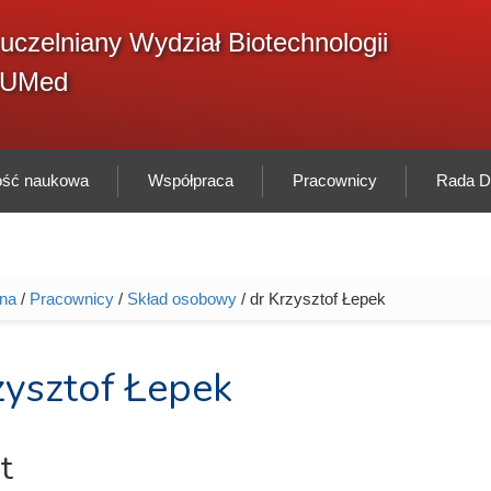
F
uczelniany Wydział Biotechnologii
Sz
w
GUMed
ność naukowa
Współpraca
Pracownicy
Rada Dy
wna
/
Pracownicy
/
Skład osobowy
/ dr Krzysztof Łepek
tutaj
zysztof Łepek
t