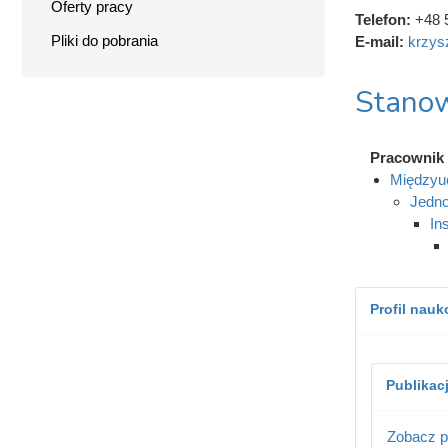
Oferty pracy
Telefon:
+48 
Pliki do pobrania
E-mail:
krzys
Stanow
Pracownik 
Międzyuc
Jedno
In
Profil nau
Publikac
Zobacz p