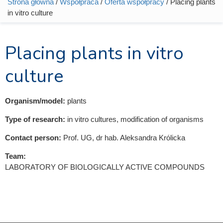
Strona główna
/
Współpraca
/
Oferta współpracy
/ Placing plants
Jesteś tutaj
in vitro culture
Placing plants in vitro
culture
Organism/model:
plants
Type of research:
in vitro cultures, modification of organisms
Contact person:
Prof. UG, dr hab. Aleksandra Królicka
Team:
LABORATORY OF BIOLOGICALLY ACTIVE COMPOUNDS