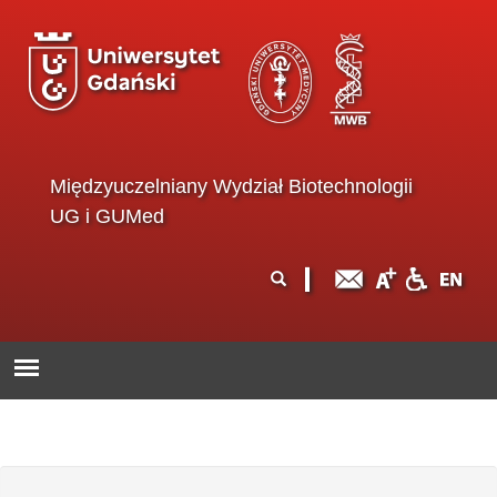
Przejdź do treści
Międzyuczelniany Wydział Biotechnologii
UG i GUMed
Formularz
Szukaj
wyszukiwania