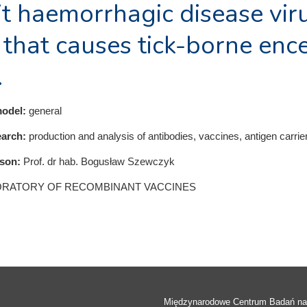
it haemorrhagic disease vir
 that causes tick-borne enc
.
odel:
general
earch:
production and analysis of antibodies, vaccines, antigen carrie
rson:
Prof. dr hab. Bogusław Szewczyk
ORATORY OF RECOMBINANT VACCINES
Międzynarodowe Centrum Badań n