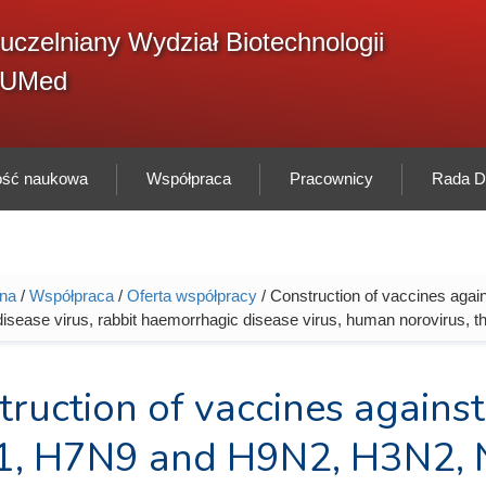
F
uczelniany Wydział Biotechnologii
Sz
w
GUMed
ność naukowa
Współpraca
Pracownicy
Rada Dy
wna
/
Współpraca
/
Oferta współpracy
/ Construction of vaccines aga
tutaj
isease virus, rabbit haemorrhagic disease virus, human norovirus, the
ruction of vaccines against
, H7N9 and H9N2, H3N2, Ne