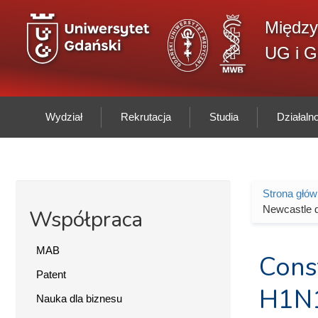
Przejdź do treści
Między
UG i 
Wydział
Rekrutacja
Studia
Działal
Strona głó
Jesteś 
Newcastle d
Współpraca
MAB
Const
Patent
H1N1
Nauka dla biznesu