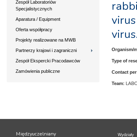
rabb
Zespół Laboratoriów
Specjalistycznych
virus
Aparatura / Equipment
Oferta współpracy
virus
Projekty realizowane na MWB
Organism/m
Partnerzy krajowi i zagraniczni
Zespół Ekspercki Pracodawców
Type of res
Zamówienia publiczne
Contact pe
Team:
LAB
Międzyuczelniany
Wydziały