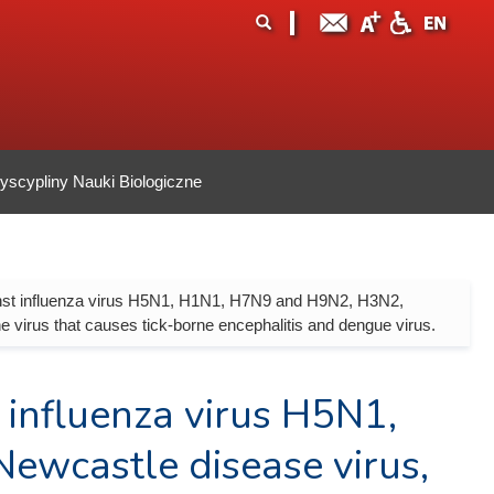
ormularz
ukaj
yszukiwania
scypliny Nauki Biologiczne
inst influenza virus H5N1, H1N1, H7N9 and H9N2, H3N2,
 virus that causes tick-borne encephalitis and dengue virus.
 influenza virus H5N1,
wcastle disease virus,