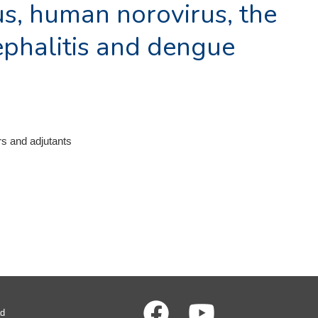
us, human norovirus, the
ephalitis and dengue
rs and adjutants
ad