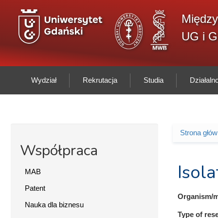
Przejdź do treści
Między
UG i 
Wydział
Rekrutacja
Studia
Działal
Strona głó
Jesteś 
Współpraca
Isola
MAB
Patent
Organism/m
Nauka dla biznesu
Type of res