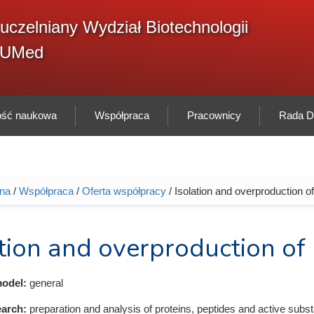
F
uczelniany Wydział Biotechnologii
Sz
w
GUMed
ność naukowa
Współpraca
Pracownicy
Rada Dy
wna
/
Współpraca
/
Oferta współpracy
/ Isolation and overproduction of
tutaj
tion and overproduction of 
odel:
general
earch:
preparation and analysis of proteins, peptides and active subs