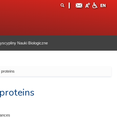
ormularz
ukaj
yszukiwania
scypliny Nauki Biologiczne
 proteins
proteins
tances