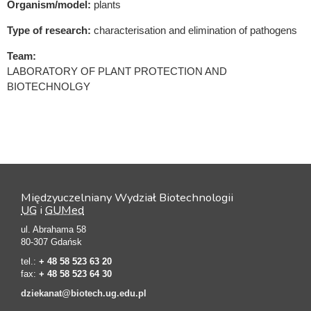
Organism/model:
plants
Type of research:
characterisation and elimination of pathogens
Team:
LABORATORY OF PLANT PROTECTION AND
BIOTECHNOLGY
Międzyuczelniany Wydział Biotechnologii
UG
i
GUMed
ul. Abrahama 58
80-307 Gdańsk
tel.:
+ 48 58 523 63 20
fax:
+ 48 58 523 64 30
dziekanat@biotech.ug.edu.pl