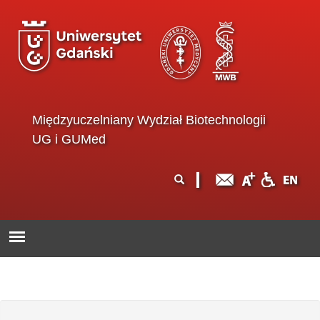
Przejdź do treści
Międzyuczelniany Wydział Biotechnologii
UG i GUMed
Formularz
Szukaj
wyszukiwania