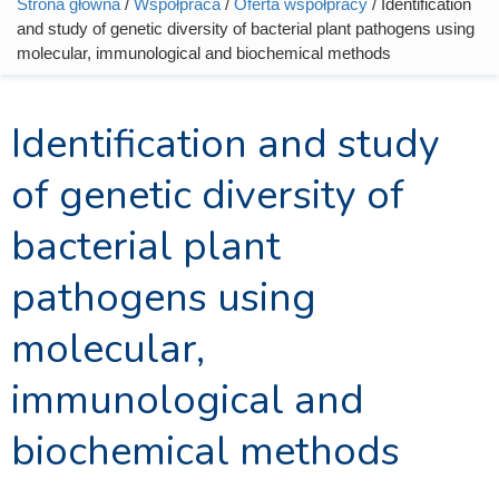
Strona główna
/
Współpraca
/
Oferta współpracy
/ Identification
Jesteś tutaj
and study of genetic diversity of bacterial plant pathogens using
molecular, immunological and biochemical methods
Identification and study
of genetic diversity of
bacterial plant
pathogens using
molecular,
immunological and
biochemical methods