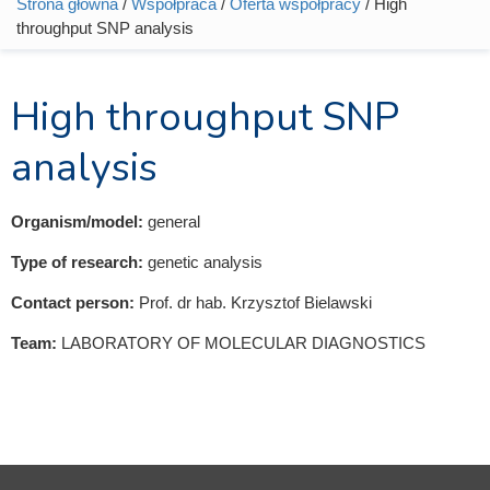
Strona główna
/
Współpraca
/
Oferta współpracy
/ High
Jesteś tutaj
throughput SNP analysis
High throughput SNP
analysis
Organism/model:
general
Type of research:
genetic analysis
Contact person:
Prof. dr hab. Krzysztof Bielawski
Team:
LABORATORY OF MOLECULAR DIAGNOSTICS