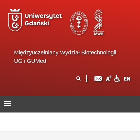
Przejdź do treści
Międzyuczelniany Wydział Biotechnologii
UG i GUMed
Formularz
Szukaj
wyszukiwania