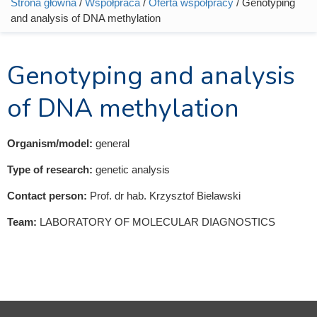
Strona główna
/
Współpraca
/
Oferta współpracy
/ Genotyping
Jesteś tutaj
and analysis of DNA methylation
Genotyping and analysis
of DNA methylation
Organism/model:
general
Type of research:
genetic analysis
Contact person:
Prof. dr hab. Krzysztof Bielawski
Team:
LABORATORY OF MOLECULAR DIAGNOSTICS