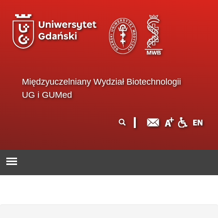
Przejdź do treści
Międzyuczelniany Wydział Biotechnologii
UG i GUMed
Formularz
Szukaj
wyszukiwania