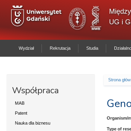
Przejdź do treści
Między
UG i 
Wydział
Rekrutacja
Studia
Działal
Strona głó
Jesteś 
Współpraca
Geno
MAB
Patent
Organism/m
Nauka dla biznesu
Type of res