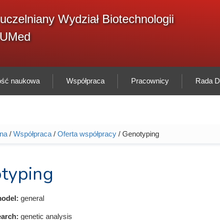
F
uczelniany Wydział Biotechnologii
Sz
w
GUMed
ność naukowa
Współpraca
Pracownicy
Rada Dy
wna
/
Współpraca
/
Oferta współpracy
/ Genotyping
tutaj
typing
odel:
general
earch:
genetic analysis