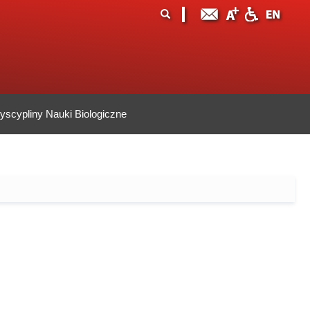
ormularz
ukaj
yszukiwania
scypliny Nauki Biologiczne