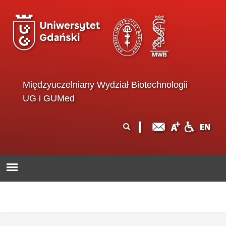
Przejdź do treści
Międzyuczelniany Wydział Biotechnologii
UG i GUMed
Formularz
Szukaj
wyszukiwania