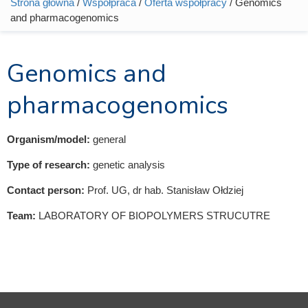
Strona główna
/
Współpraca
/
Oferta współpracy
/ Genomics
Jesteś tutaj
and pharmacogenomics
Genomics and
pharmacogenomics
Organism/model:
general
Type of research:
genetic analysis
Contact person:
Prof. UG, dr hab. Stanisław Ołdziej
Team:
LABORATORY OF BIOPOLYMERS STRUCUTRE