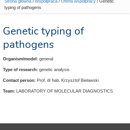
Strona główna
/
Współpraca
/
Oferta współpracy
/ Genetic
Jesteś tutaj
typing of pathogens
Genetic typing of
pathogens
Organism/model:
general
Type of research:
genetic analysis
Contact person:
Prof. dr hab. Krzysztof Bielawski
Team:
LABORATORY OF MOLECULAR DIAGNOSTICS