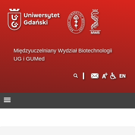
Przejdź do treści
Międzyuczelniany Wydział Biotechnologii
UG i GUMed
Formularz
Szukaj
wyszukiwania